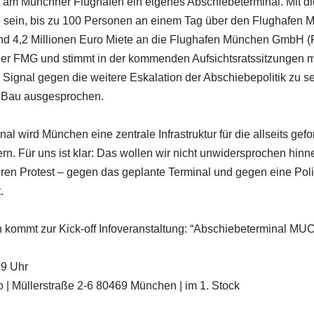
 am Münchner Flughafen ein eigenes Abschiebeterminal. Mit di
 sein, bis zu 100 Personen an einem Tag über den Flughafen
rund 4,2 Millionen Euro Miete an die Flughafen München GmbH (
er FMG und stimmt in der kommenden Aufsichtsratssitzungen m
s Signal gegen die weitere Eskalation der Abschiebepolitik zu s
en Bau ausgesprochen.
l wird München eine zentrale Infrastruktur für die allseits gefo
ern. Für uns ist klar: Das wollen wir nicht unwidersprochen hinn
eren Protest – gegen das geplante Terminal und gegen eine Pol
.
 kommt zur Kick-off Infoveranstaltung: “Abschiebeterminal MUC
9 Uhr
 | Müllerstraße 2-6 80469 München | im 1. Stock