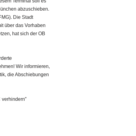
esem Terminal soll es
 München abzuschieben.
FMG). Die Stadt
it über das Vorhaben
etzen, hat sich der OB
rderte
ehmen! Wir informieren,
itik, die Abschiebungen
 verhindern”